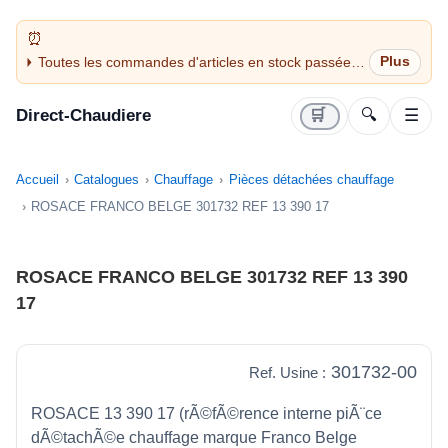
Toutes les commandes d'articles en stock passées
avant 14H sont expédiées le jour même (jours
ouvrés)
Direct-Chaudiere
🛒
🔍
☰
Accueil
Catalogues
Chauffage
Pièces détachées chauffage
ROSACE FRANCO BELGE 301732 REF 13 390 17
ROSACE FRANCO BELGE 301732 REF 13 390
17
301732-00
Ref. Usine :
ROSACE 13 390 17 (rÃ©fÃ©rence interne piÃ¨ce
dÃ©tachÃ©e chauffage marque Franco Belge