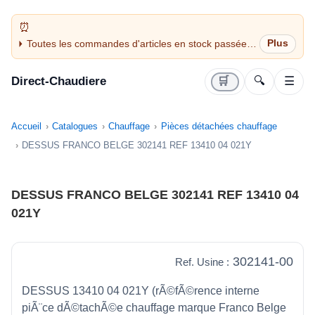
Toutes les commandes d'articles en stock passées
avant 14H sont expédiées le jour même (jours
ouvrés)
Direct-Chaudiere
🛒
🔍
☰
Accueil
Catalogues
Chauffage
Pièces détachées chauffage
DESSUS FRANCO BELGE 302141 REF 13410 04 021Y
DESSUS FRANCO BELGE 302141 REF 13410 04
021Y
302141-00
Ref. Usine :
DESSUS 13410 04 021Y (rÃ©fÃ©rence interne
piÃ¨ce dÃ©tachÃ©e chauffage marque Franco Belge