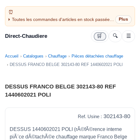
Toutes les commandes d'articles en stock passées
avant 14H sont expédiées le jour même (jours
ouvrés)
Direct-Chaudiere
🛒
🔍
☰
Accueil
Catalogues
Chauffage
Pièces détachées chauffage
DESSUS FRANCO BELGE 302143-80 REF 1440602021 POLI
DESSUS FRANCO BELGE 302143-80 REF
1440602021 POLI
302143-80
Ref. Usine :
DESSUS 1440602021 POLI (rÃ©fÃ©rence interne
piÃ¨ce dÃ©tachÃ©e chauffage marque Franco Belge