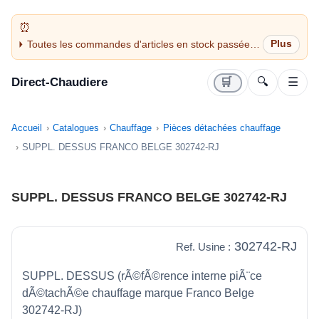
Toutes les commandes d'articles en stock passées
avant 14H sont expédiées le jour même (jours
ouvrés)
Direct-Chaudiere
🛒
🔍
☰
Accueil
Catalogues
Chauffage
Pièces détachées chauffage
SUPPL. DESSUS FRANCO BELGE 302742-RJ
SUPPL. DESSUS FRANCO BELGE 302742-RJ
302742-RJ
Ref. Usine :
SUPPL. DESSUS (rÃ©fÃ©rence interne piÃ¨ce
dÃ©tachÃ©e chauffage marque Franco Belge
302742-RJ)