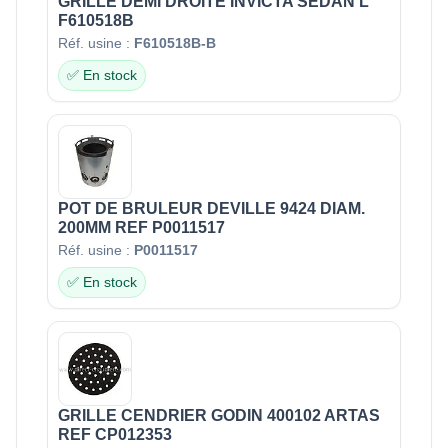
GRILLE DEMI DROITE INVICTA SEDAN L
F610518B
Réf. usine :
F610518B-B
✅ En stock
POT DE BRULEUR DEVILLE 9424 DIAM.
200MM REF P0011517
Réf. usine :
P0011517
✅ En stock
GRILLE CENDRIER GODIN 400102 ARTAS
REF CP012353