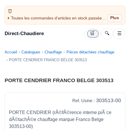
Toutes les commandes d'articles en stock passées
avant 14H sont expédiées le jour même (jours
ouvrés)
Direct-Chaudiere
🛒
🔍
☰
Accueil
Catalogues
Chauffage
Pièces détachées chauffage
PORTE CENDRIER FRANCO BELGE 303513
PORTE CENDRIER FRANCO BELGE 303513
303513-00
Ref. Usine :
PORTE CENDRIER (rÃ©fÃ©rence interne piÃ¨ce
dÃ©tachÃ©e chauffage marque Franco Belge
303513-00)