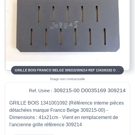
GRILLE BOIS FRANCO BELGE 309215/309214 REF 134100192 OU D0035169 POUR DEVILLE 7777, 7779
Image non contractuelle
309215-00 D0035169 309214
Ref. Usine :
GRILLE BOIS 1341001092 (Référence interne pièces
détachées marque Franco Belge 309215-00) -
Dimensions : 41x21cm - Vient en remplacement de
l'ancienne grille référence 309214