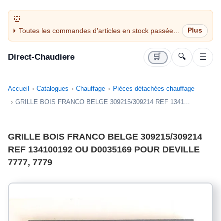
Toutes les commandes d'articles en stock passées
avant 14H sont expédiées le jour même (jours
ouvrés)
Direct-Chaudiere
🛒
🔍
☰
Accueil
Catalogues
Chauffage
Pièces détachées chauffage
GRILLE BOIS FRANCO BELGE 309215/309214 REF 1341...
GRILLE BOIS FRANCO BELGE 309215/309214
REF 134100192 OU D0035169 POUR DEVILLE
7777, 7779