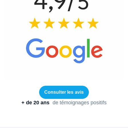
Consulter les avis
+ de 20 ans
de témoignages positifs