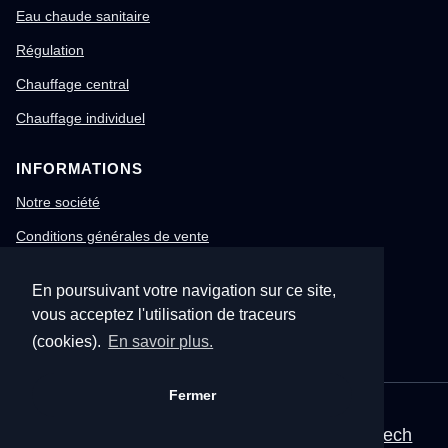
Eau chaude sanitaire
Régulation
Chauffage central
Chauffage individuel
INFORMATIONS
Notre société
Conditions générales de vente
Mentions légales
En poursuivant votre navigation sur ce site,
Gestion des cookies
vous acceptez l'utilisation de traceurs
Confidentialité & RGPD
(cookies).
En savoir plus.
Fermer
© 1996-2026 Nitech – Tous droits réservés
Mentions légales
•
CGV
•
Site corporate Nitech