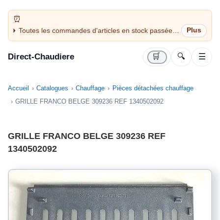
Toutes les commandes d'articles en stock passées
avant 14H sont expédiées le jour même (jours
ouvrés)
Direct-Chaudiere
🛒
🔍
☰
Accueil
Catalogues
Chauffage
Pièces détachées chauffage
GRILLE FRANCO BELGE 309236 REF 1340502092
GRILLE FRANCO BELGE 309236 REF
1340502092