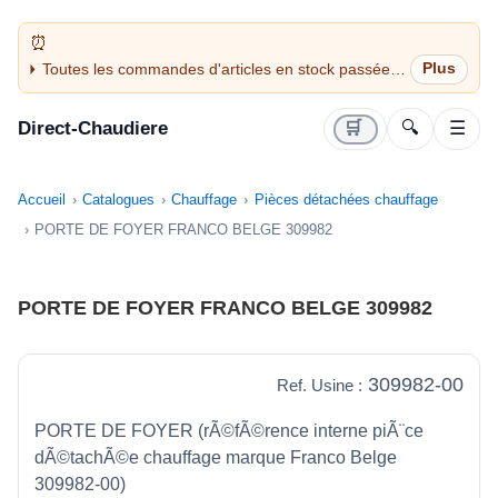
Toutes les commandes d'articles en stock passées
avant 14H sont expédiées le jour même (jours
ouvrés)
Direct-Chaudiere
🛒
🔍
☰
Accueil
Catalogues
Chauffage
Pièces détachées chauffage
PORTE DE FOYER FRANCO BELGE 309982
PORTE DE FOYER FRANCO BELGE 309982
309982-00
Ref. Usine :
PORTE DE FOYER (rÃ©fÃ©rence interne piÃ¨ce
dÃ©tachÃ©e chauffage marque Franco Belge
309982-00)