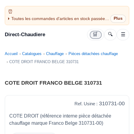
Toutes les commandes d'articles en stock passées
avant 14H sont expédiées le jour même (jours
ouvrés)
Direct-Chaudiere
🛒
🔍
☰
Accueil
Catalogues
Chauffage
Pièces détachées chauffage
COTE DROIT FRANCO BELGE 310731
COTE DROIT FRANCO BELGE 310731
310731-00
Ref. Usine :
COTE DROIT (référence interne pièce détachée
chauffage marque Franco Belge 310731-00)