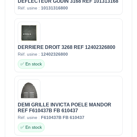
DEFLECTEUR GODIN 3168 REF 101313168
Réf. usine :
10131316800
DERRIERE DROIT 3268 REF 12402326800
Réf. usine :
12402326800
✅ En stock
DEMI GRILLE INVICTA POELE MANDOR
REF F610437B FB 610437
Réf. usine :
F610437B FB 610437
✅ En stock