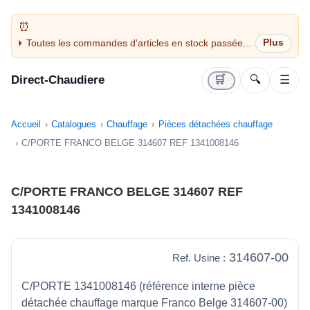
Toutes les commandes d'articles en stock passées
avant 14H sont expédiées le jour même (jours
ouvrés)
Direct-Chaudiere
🛒
🔍
☰
Accueil
Catalogues
Chauffage
Pièces détachées chauffage
C/PORTE FRANCO BELGE 314607 REF 1341008146
C/PORTE FRANCO BELGE 314607 REF
1341008146
314607-00
Ref. Usine :
C/PORTE 1341008146 (référence interne pièce
détachée chauffage marque Franco Belge 314607-00)