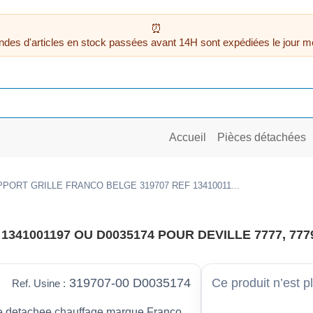
des d'articles en stock passées avant 14H sont expédiées le jour m
Accueil
Pièces détachées
PORT GRILLE FRANCO BELGE 319707 REF 13410011...
341001197 OU D0035174 POUR DEVILLE 7777, 777
319707-00 D0035174
Ce produit n’est p
Ref. Usine :
 detachee chauffage marque Franco