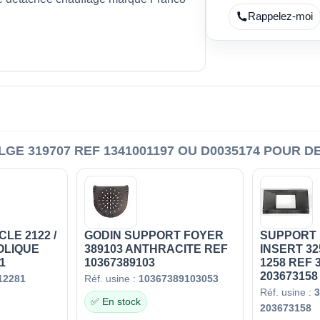
Rappelez-moi
E 319707 REF 1341001197 OU D0035174 POUR DEV
LE 2122 /
GODIN SUPPORT FOYER
SUPPORT 
OLIQUE
389103 ANTHRACITE REF
INSERT 32
1
10367389103
1258 REF 
203673158
12281
Réf. usine :
10367389103053
Réf. usine :
3
✅ En stock
203673158