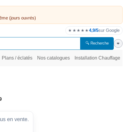
ême (jours ouvrés)
4,9/5
sur Google
★★★★★
🔍 Recherche
❤
Plans / éclatés
Nos catalogues
Installation Chauffage
9
lus en vente.