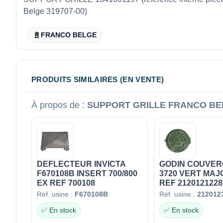
Belge 319707-00)
FRANCO BELGE
PRODUITS SIMILAIRES (EN VENTE)
À propos de :
SUPPORT GRILLE FRANCO BELG
DEFLECTEUR INVICTA
GODIN COUVERC
F670108B INSERT 700/800
3720 VERT MAJ
EX REF 700108
REF 2120121228
Réf. usine :
F670108B
Réf. usine :
212012
✅ En stock
✅ En stock