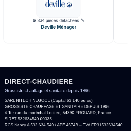
⚙️ 334 pièces détachées 🔧
Deville Ménager
DIRECT-CHAUDIERE
Grossiste chauffage et sanitaire depuis 1996.
SARL NITECH NEGOCE (Capital 63 140 euros)
GROSSISTE CHAUFFAGE ET SANITAIRE DEPUIS 1996
4 Ter rue du maréchal Leclerc, 54390 FROUARD, France
SIRET 532634540 00035
RCS Nancy A 532 634 540 / APE 4674B – TVA FR31532634540