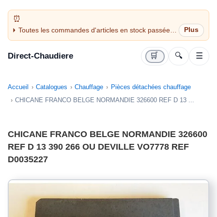
Toutes les commandes d'articles en stock passées
avant 14H sont expédiées le jour même (jours
ouvrés)
Direct-Chaudiere
🛒
🔍
☰
Accueil
Catalogues
Chauffage
Pièces détachées chauffage
CHICANE FRANCO BELGE NORMANDIE 326600 REF D 13 ...
CHICANE FRANCO BELGE NORMANDIE 326600
REF D 13 390 266 OU DEVILLE VO7778 REF
D0035227