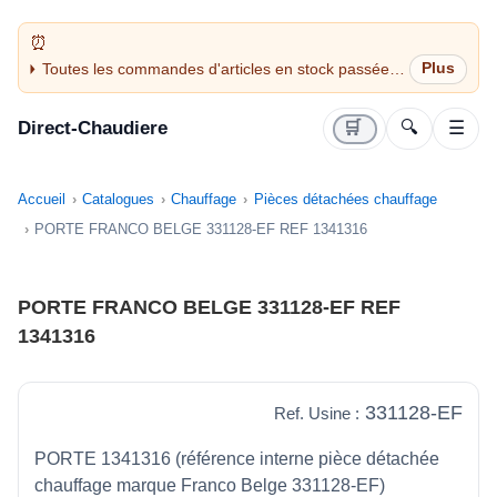
Toutes les commandes d'articles en stock passées
avant 14H sont expédiées le jour même (jours
ouvrés)
Direct-Chaudiere
🛒
🔍
☰
Accueil
Catalogues
Chauffage
Pièces détachées chauffage
PORTE FRANCO BELGE 331128-EF REF 1341316
PORTE FRANCO BELGE 331128-EF REF
1341316
331128-EF
Ref. Usine :
PORTE 1341316 (référence interne pièce détachée
chauffage marque Franco Belge 331128-EF)