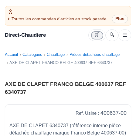
Toutes les commandes d'articles en stock passées
avant 14H sont expédiées le jour même (jours
ouvrés)
Direct-Chaudiere
🛒
🔍
☰
Accueil
Catalogues
Chauffage
Pièces détachées chauffage
AXE DE CLAPET FRANCO BELGE 400637 REF 6340737
AXE DE CLAPET FRANCO BELGE 400637 REF
6340737
400637-00
Ref. Usine :
AXE DE CLAPET 6340737 (référence interne pièce
détachée chauffage marque Franco Belge 400637-00)