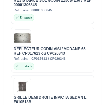
RESISTANCE SOL GODIN 2150W 230V REF
00001306845
Réf. usine :
00001306845
✅ En stock
DEFLECTEUR GODIN VISI / MODANE 65
REF CP017613 ou CP020343
Réf. usine :
CP017613 / CP020343
✅ En stock
GRILLE DEMI DROITE INVICTA SEDAN L
F610518B