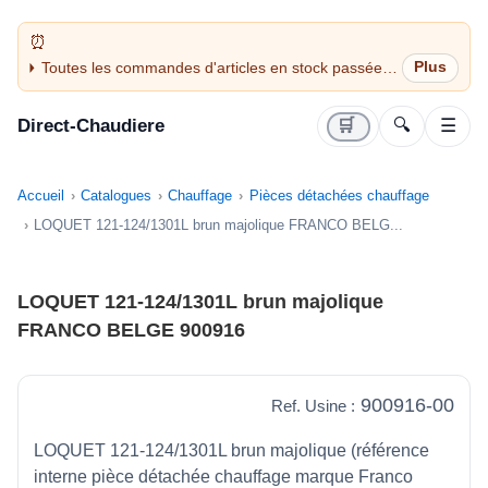
Toutes les commandes d'articles en stock passées
avant 14H sont expédiées le jour même (jours
ouvrés)
Direct-Chaudiere
🛒
🔍
☰
Accueil
Catalogues
Chauffage
Pièces détachées chauffage
LOQUET 121-124/1301L brun majolique FRANCO BELG...
LOQUET 121-124/1301L brun majolique
FRANCO BELGE 900916
900916-00
Ref. Usine :
LOQUET 121-124/1301L brun majolique (référence
interne pièce détachée chauffage marque Franco