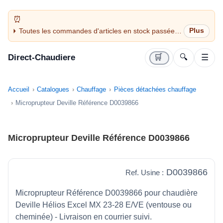
Toutes les commandes d'articles en stock passées
avant 14H sont expédiées le jour même (jours
ouvrés)
Direct-Chaudiere
🛒
🔍
☰
Accueil
Catalogues
Chauffage
Pièces détachées chauffage
Microprupteur Deville Référence D0039866
Microprupteur Deville Référence D0039866
D0039866
Ref. Usine :
Microprupteur Référence D0039866 pour chaudière
Deville Hélios Excel MX 23-28 E/VE (ventouse ou
cheminée) - Livraison en courrier suivi.