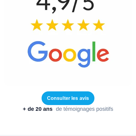
Consulter les avis
+ de 20 ans
de témoignages positifs