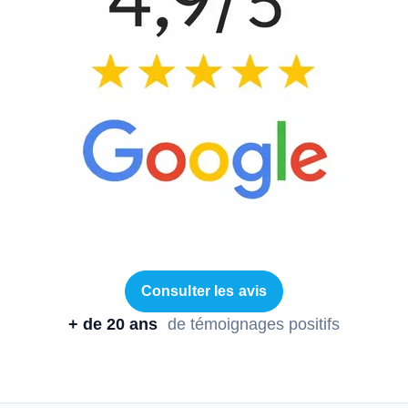
Consulter les avis
+ de 20 ans
de témoignages positifs