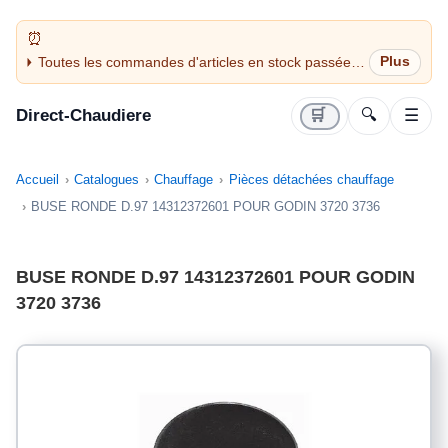
Toutes les commandes d'articles en stock passées
avant 14H sont expédiées le jour même (jours
ouvrés)
Direct-Chaudiere
🛒
🔍
☰
Accueil
Catalogues
Chauffage
Pièces détachées chauffage
BUSE RONDE D.97 14312372601 POUR GODIN 3720 3736
BUSE RONDE D.97 14312372601 POUR GODIN
3720 3736