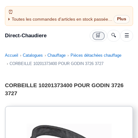
Toutes les commandes d'articles en stock passées
avant 14H sont expédiées le jour même (jours
ouvrés)
Direct-Chaudiere
🛒
🔍
☰
Accueil
Catalogues
Chauffage
Pièces détachées chauffage
CORBEILLE 10201373400 POUR GODIN 3726 3727
CORBEILLE 10201373400 POUR GODIN 3726
3727