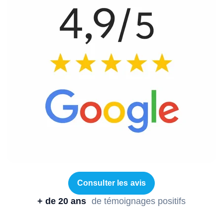
Consulter les avis
+ de 20 ans
de témoignages positifs