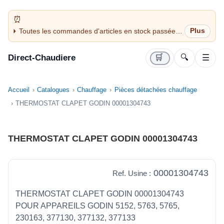
Toutes les commandes d'articles en stock passées
avant 14H sont expédiées le jour même (jours
ouvrés)
Direct-Chaudiere
🛒
🔍
☰
Accueil
Catalogues
Chauffage
Pièces détachées chauffage
THERMOSTAT CLAPET GODIN 00001304743
THERMOSTAT CLAPET GODIN 00001304743
00001304743
Ref. Usine :
THERMOSTAT CLAPET GODIN 00001304743
POUR APPAREILS GODIN 5152, 5763, 5765,
230163, 377130, 377132, 377133