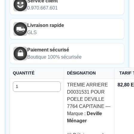
Service client
0.970.667.601
Livraison rapide
GLS
Paiement sécurisé
Boutique 100% sécurisée
QUANTITÉ
DÉSIGNATION
TARIF
Quantité
TREMIE ARRIERE
82,80 
D0031531 POUR
POELE DEVILLE
7764 CAPITAINE —
Marque :
Deville
Ménager