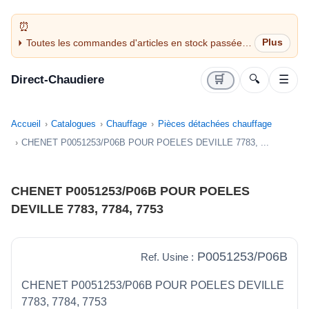
Toutes les commandes d'articles en stock passées
avant 14H sont expédiées le jour même (jours
ouvrés)
Direct-Chaudiere
🛒
🔍
☰
Accueil
Catalogues
Chauffage
Pièces détachées chauffage
CHENET P0051253/P06B POUR POELES DEVILLE 7783, ...
CHENET P0051253/P06B POUR POELES
DEVILLE 7783, 7784, 7753
P0051253/P06B
Ref. Usine :
CHENET P0051253/P06B POUR POELES DEVILLE
7783, 7784, 7753