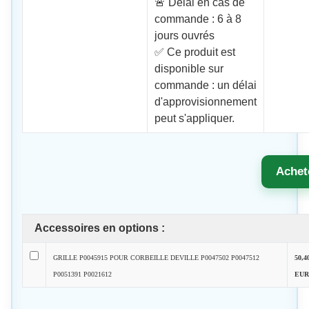
🚨 Délai en cas de
commande : 6 à 8
jours ouvrés
✅ Ce produit est
disponible sur
commande : un délai
d'approvisionnement
peut s'appliquer.
Achet
Accessoires en options :
GRILLE P0045915 POUR CORBEILLE DEVILLE P0047502 P0047512
50,4
P0051391 P0021612
EUR