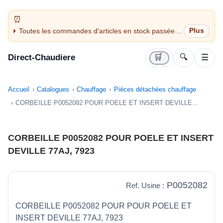
Toutes les commandes d'articles en stock passées
avant 14H sont expédiées le jour même (jours
ouvrés)
Direct-Chaudiere
🛒
🔍
☰
Accueil
Catalogues
Chauffage
Pièces détachées chauffage
CORBEILLE P0052082 POUR POELE ET INSERT DEVILLE...
CORBEILLE P0052082 POUR POELE ET INSERT
DEVILLE 77AJ, 7923
P0052082
Ref. Usine :
CORBEILLE P0052082 POUR POUR POELE ET
INSERT DEVILLE 77AJ, 7923