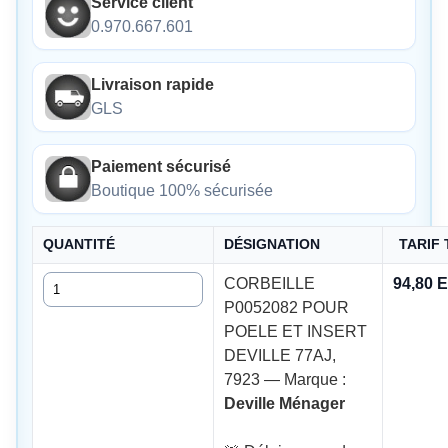
Service client
0.970.667.601
Livraison rapide
GLS
Paiement sécurisé
Boutique 100% sécurisée
QUANTITÉ
DÉSIGNATION
TARIF
Quantité
CORBEILLE
94,80 
P0052082 POUR
POELE ET INSERT
DEVILLE 77AJ,
7923 — Marque :
Deville Ménager