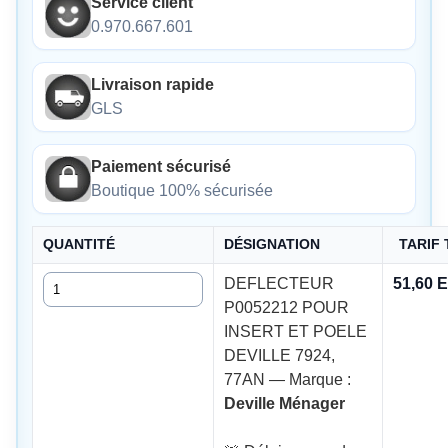
Service client
0.970.667.601
Livraison rapide
GLS
Paiement sécurisé
Boutique 100% sécurisée
QUANTITÉ
DÉSIGNATION
TARIF
Quantité
DEFLECTEUR
51,60 
P0052212 POUR
INSERT ET POELE
DEVILLE 7924,
77AN — Marque :
Deville Ménager