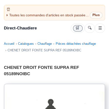
Toutes les commandes d'articles en stock passées
avant 14H sont expédiées le jour même (jours
ouvrés)
Direct-Chaudiere
🛒
🔍
☰
Accueil
Catalogues
Chauffage
Pièces détachées chauffage
CHENET DROIT FONTE SUPRA REF 05189NOIBC
CHENET DROIT FONTE SUPRA REF
05189NOIBC