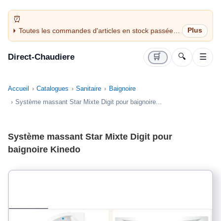
Toutes les commandes d'articles en stock passées
avant 14H sont expédiées le jour même (jours
ouvrés)
Direct-Chaudiere
🛒
🔍
☰
Accueil
Catalogues
Sanitaire
Baignoire
Système massant Star Mixte Digit pour baignoire...
Système massant Star Mixte Digit pour
baignoire Kinedo