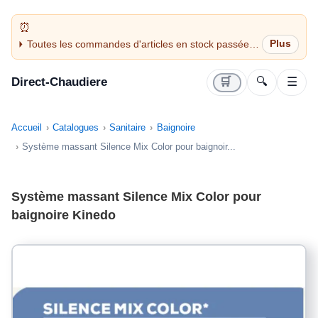
Toutes les commandes d'articles en stock passées
avant 14H sont expédiées le jour même (jours
ouvrés)
Direct-Chaudiere
🛒
🔍
☰
Accueil
Catalogues
Sanitaire
Baignoire
Système massant Silence Mix Color pour baignoir...
Système massant Silence Mix Color pour
baignoire Kinedo