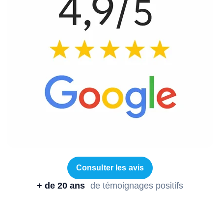
Consulter les avis
+ de 20 ans
de témoignages positifs