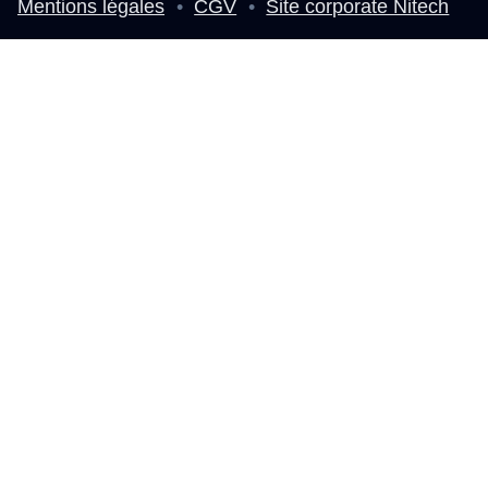
Mentions légales
•
CGV
•
Site corporate Nitech