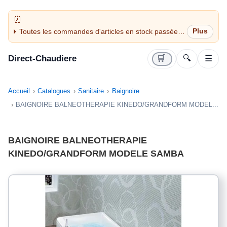
Toutes les commandes d'articles en stock passées
avant 14H sont expédiées le jour même (jours
ouvrés)
Direct-Chaudiere
🛒
🔍
☰
Accueil
Catalogues
Sanitaire
Baignoire
BAIGNOIRE BALNEOTHERAPIE KINEDO/GRANDFORM MODEL...
BAIGNOIRE BALNEOTHERAPIE
KINEDO/GRANDFORM MODELE SAMBA