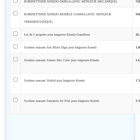
ROBINETTERIE KINEDO OMEGA (AVEC MITIGEUR MECANIQUE)
72
ROBINETTERIE KINEDO MODELE GAMMA (AVEC MITIGEUR
93
THERMOSTATIQUE)
Lot de 2 poignées pour baignoire Kinedo/Grandform
43
Système massant Star Mixte Digit pour baignoire Kinedo
1,
Système massant Silence Mix Color pour baignoire Kinedo
1 
Système massant Vitalité pour baignoire Kinedo
1 
Système massant Sensation Air Pool pour baignoire Kinedo
3 