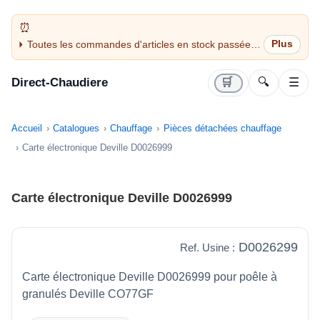
Toutes les commandes d'articles en stock passées
avant 14H sont expédiées le jour même (jours
ouvrés)
Direct-Chaudiere
🛒
🔍
☰
Accueil
Catalogues
Chauffage
Pièces détachées chauffage
Carte électronique Deville D0026999
Carte électronique Deville D0026999
D0026299
Ref. Usine :
Carte électronique Deville D0026999 pour poêle à
granulés Deville CO77GF