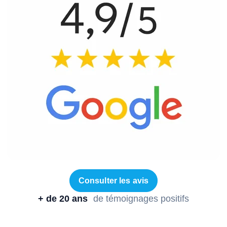
Consulter les avis
+ de 20 ans
de témoignages positifs