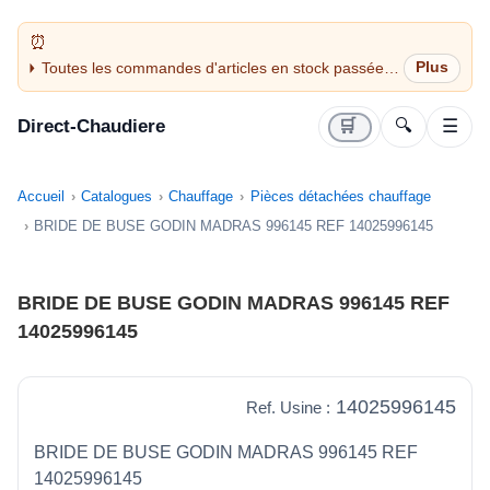
Toutes les commandes d'articles en stock passées
avant 14H sont expédiées le jour même (jours
ouvrés)
Direct-Chaudiere
🛒
🔍
☰
Accueil
Catalogues
Chauffage
Pièces détachées chauffage
BRIDE DE BUSE GODIN MADRAS 996145 REF 14025996145
BRIDE DE BUSE GODIN MADRAS 996145 REF
14025996145
14025996145
Ref. Usine :
BRIDE DE BUSE GODIN MADRAS 996145 REF
14025996145