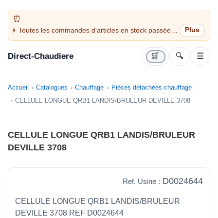
Toutes les commandes d'articles en stock passées
avant 14H sont expédiées le jour même (jours
ouvrés)
Direct-Chaudiere
🛒
🔍
☰
Accueil
Catalogues
Chauffage
Pièces détachées chauffage
CELLULE LONGUE QRB1 LANDIS/BRULEUR DEVILLE 3708
CELLULE LONGUE QRB1 LANDIS/BRULEUR
DEVILLE 3708
D0024644
Ref. Usine :
CELLULE LONGUE QRB1 LANDIS/BRULEUR
DEVILLE 3708 REF D0024644