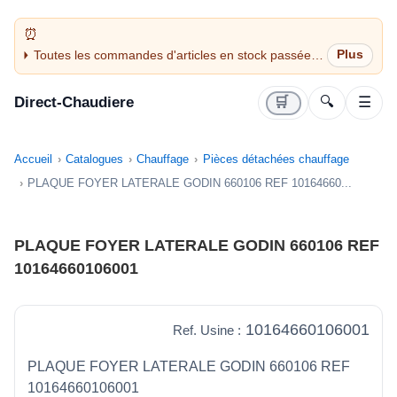
Toutes les commandes d'articles en stock passées
avant 14H sont expédiées le jour même (jours
ouvrés)
Direct-Chaudiere
🛒
🔍
☰
Accueil
Catalogues
Chauffage
Pièces détachées chauffage
PLAQUE FOYER LATERALE GODIN 660106 REF 10164660...
PLAQUE FOYER LATERALE GODIN 660106 REF
10164660106001
10164660106001
Ref. Usine :
PLAQUE FOYER LATERALE GODIN 660106 REF
10164660106001