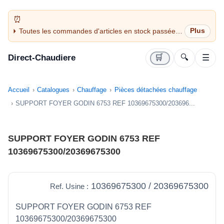
Toutes les commandes d'articles en stock passées
avant 14H sont expédiées le jour même (jours
ouvrés)
Direct-Chaudiere
🛒
🔍
☰
Accueil
Catalogues
Chauffage
Pièces détachées chauffage
SUPPORT FOYER GODIN 6753 REF 10369675300/203696...
SUPPORT FOYER GODIN 6753 REF
10369675300/20369675300
10369675300 / 20369675300
Ref. Usine :
SUPPORT FOYER GODIN 6753 REF
10369675300/20369675300