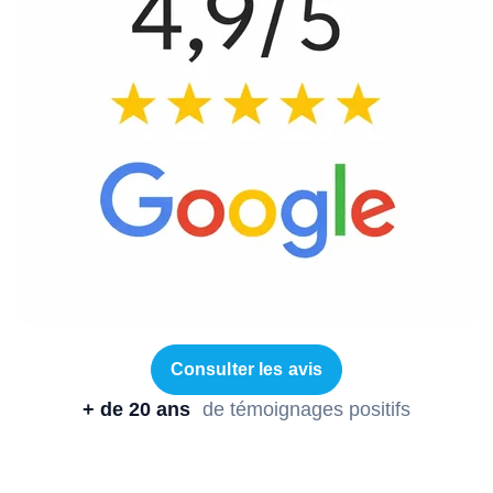
Consulter les avis
+ de 20 ans
de témoignages positifs