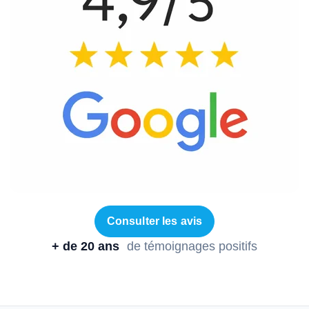
Consulter les avis
+ de 20 ans
de témoignages positifs