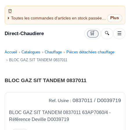
Toutes les commandes d'articles en stock passées
avant 14H sont expédiées le jour même (jours
ouvrés)
Direct-Chaudiere
🛒
🔍
☰
Accueil
Catalogues
Chauffage
Pièces détachées chauffage
BLOC GAZ SIT TANDEM 0837011
BLOC GAZ SIT TANDEM 0837011
0837011 / D0039719
Ref. Usine :
BLOC GAZ SIT TANDEM 0837011 63AP7060/4 -
Référence Deville D0039719