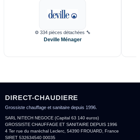
⚙️ 334 pièces détachées 🔧
Deville Ménager
DIRECT-CHAUDIERE
Grossiste chauffage et sanitaire depuis 1996.
SARL NITECH NEGOCE (Capital 63 140 euros)
GROSSISTE CHAUFFAGE ET SANITAIRE DEPUIS 1996
4 Ter rue du maréchal Leclerc, 54390 FROUARD, France
SIRET 532634540 00035