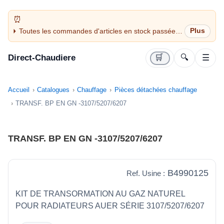
Toutes les commandes d'articles en stock passées
avant 14H sont expédiées le jour même (jours
ouvrés)
Direct-Chaudiere
🛒
🔍
☰
Accueil
Catalogues
Chauffage
Pièces détachées chauffage
TRANSF. BP EN GN -3107/5207/6207
TRANSF. BP EN GN -3107/5207/6207
B4990125
Ref. Usine :
KIT DE TRANSORMATION AU GAZ NATUREL
POUR RADIATEURS AUER SÉRIE 3107/5207/6207