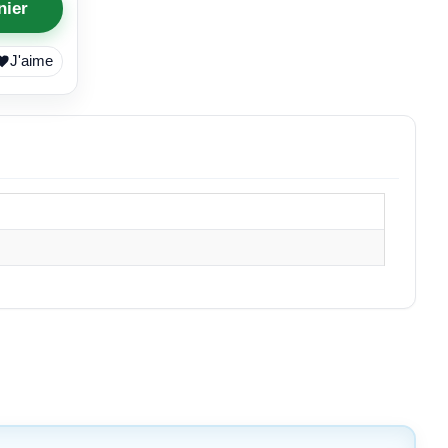
nier
J'aime