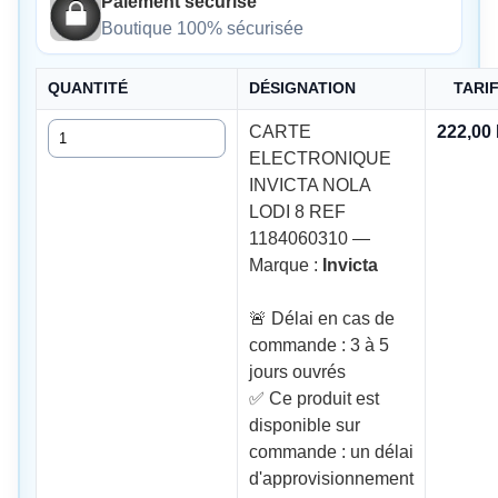
Paiement sécurisé
Boutique 100% sécurisée
QUANTITÉ
DÉSIGNATION
TARI
Quantité
CARTE
222,00
ELECTRONIQUE
INVICTA NOLA
LODI 8 REF
1184060310 —
Marque :
Invicta
🚨 Délai en cas de
commande : 3 à 5
jours ouvrés
✅ Ce produit est
disponible sur
commande : un délai
d'approvisionnement