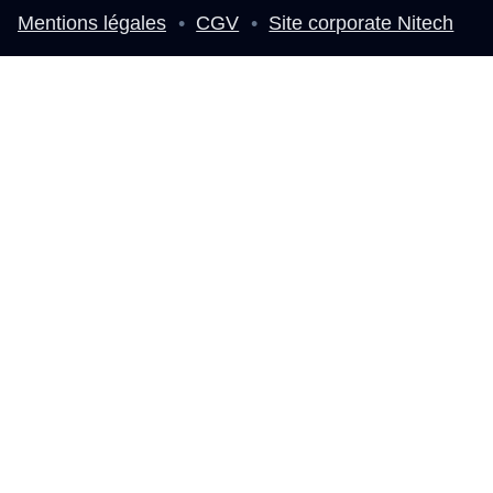
Mentions légales
•
CGV
•
Site corporate Nitech