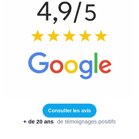
Consulter les avis
+ de 20 ans
de témoignages positifs