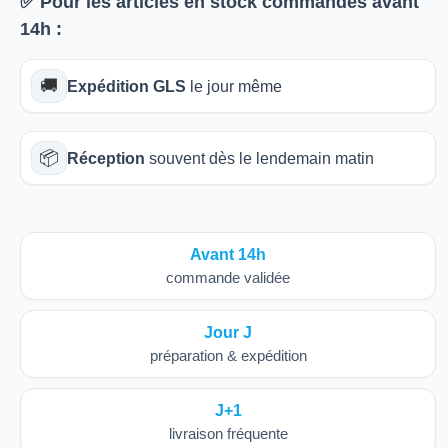
✅ Pour les articles
en stock
commandés avant
14h
:
🚚
Expédition GLS
le jour même
📦
Réception
souvent dès le lendemain matin
Avant 14h
commande validée
Jour J
préparation & expédition
J+1
livraison fréquente