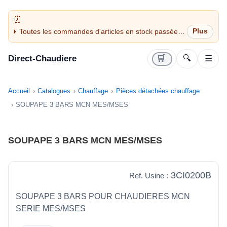
Toutes les commandes d'articles en stock passées
avant 14H sont expédiées le jour même (jours
ouvrés)
Direct-Chaudiere
🛒
🔍
☰
Accueil
Catalogues
Chauffage
Pièces détachées chauffage
SOUPAPE 3 BARS MCN MES/MSES
SOUPAPE 3 BARS MCN MES/MSES
3CI0200B
Ref. Usine :
SOUPAPE 3 BARS POUR CHAUDIERES MCN
SERIE MES/MSES