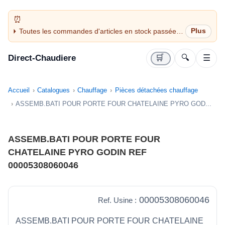
Toutes les commandes d'articles en stock passées
avant 14H sont expédiées le jour même (jours
ouvrés)
Direct-Chaudiere
🛒
🔍
☰
Accueil
Catalogues
Chauffage
Pièces détachées chauffage
ASSEMB.BATI POUR PORTE FOUR CHATELAINE PYRO GOD...
ASSEMB.BATI POUR PORTE FOUR
CHATELAINE PYRO GODIN REF
00005308060046
00005308060046
Ref. Usine :
ASSEMB.BATI POUR PORTE FOUR CHATELAINE