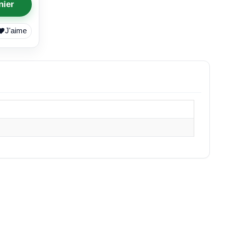
nier
J'aime