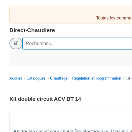
Toutes les comman
Direct-Chaudiere
🛒
Accueil
Catalogues
Chauffage
Régulation et programmation
Kit
Kit double circuit ACV BT 14
Kit double circuit pour chaudière électrique ACV pour alim