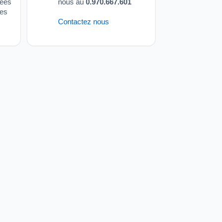
sées
nous au
0.970.667.601
ées
Contactez nous