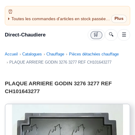
Toutes les commandes d'articles en stock passées
avant 14H sont expédiées le jour même (jours
ouvrés)
Direct-Chaudiere
🛒
🔍
☰
Accueil
Catalogues
Chauffage
Pièces détachées chauffage
PLAQUE ARRIERE GODIN 3276 3277 REF CH101643277
PLAQUE ARRIERE GODIN 3276 3277 REF
CH101643277