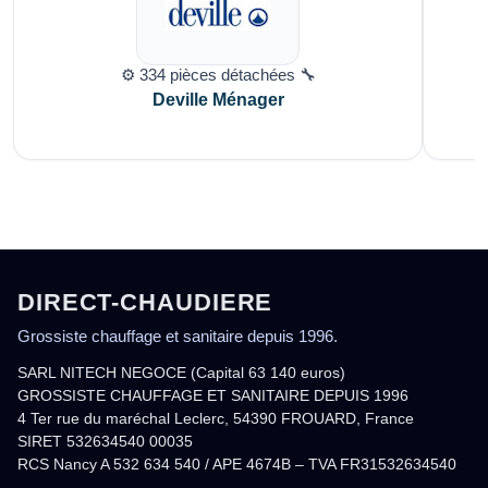
⚙️ 334 pièces détachées 🔧
Deville Ménager
DIRECT-CHAUDIERE
Grossiste chauffage et sanitaire depuis 1996.
SARL NITECH NEGOCE (Capital 63 140 euros)
GROSSISTE CHAUFFAGE ET SANITAIRE DEPUIS 1996
4 Ter rue du maréchal Leclerc, 54390 FROUARD, France
SIRET 532634540 00035
RCS Nancy A 532 634 540 / APE 4674B – TVA FR31532634540