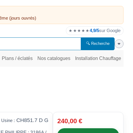
ême (jours ouvrés)
4,9/5
sur Google
★★★★★
🔍 Recherche
❤
Plans / éclatés
Nos catalogues
Installation Chauffage
CH851.7 D G
240,00 €
 Usine :
 PHILIPPE : 3186A /