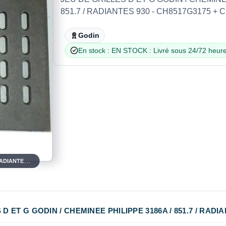
851.7 / RADIANTES 930 - CH8517G3175 + 
Godin
En stock : EN STOCK : Livré sous 24/72 heure
JEU DE GRILLES D ET G GODIN / CHEMINEE PHILIPPE 3186A / 851.7 / RADIANTES 930
 ET G GODIN / CHEMINEE PHILIPPE 3186A / 851.7 / RADIA