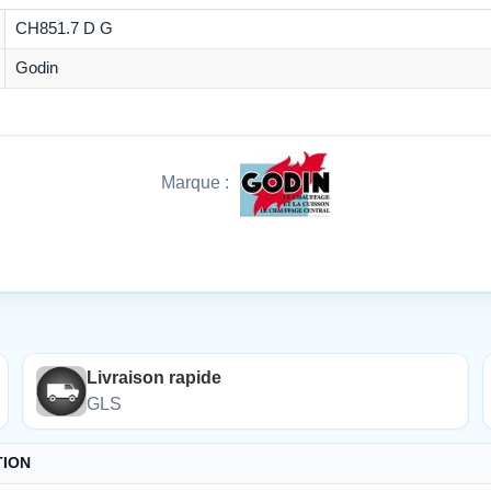
CH851.7 D G
Godin
Marque :
É
Livraison rapide
GLS
TION