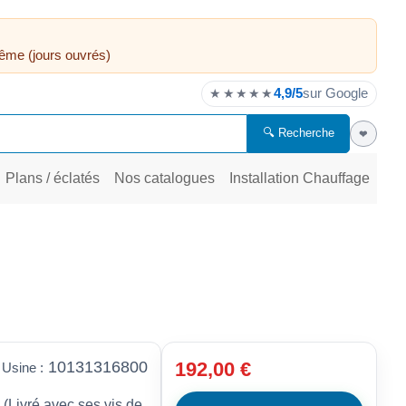
ême (jours ouvrés)
4,9/5
sur Google
★★★★★
🔍 Recherche
❤
Plans / éclatés
Nos catalogues
Installation Chauffage
10131316800
192,00 €
 Usine :
vré avec ses vis de