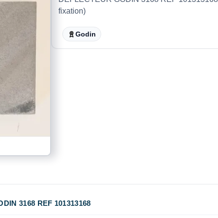
fixation)
Godin
IN 3168 REF 101313168