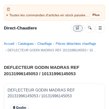
Toutes les commandes d'articles en stock passées
avant 14H sont expédiées le jour même (jours
ouvrés)
Direct-Chaudiere
🛒
🔍
☰
Accueil
Catalogues
Chauffage
Pièces détachées chauffage
DEFLECTEUR GODIN MADRAS REF 20131996145053 / 10...
DEFLECTEUR GODIN MADRAS REF
20131996145053 / 10131996145053
DEFLECTEUR GODIN MADRAS REF
20131996145053 / 10131996145053
Godin