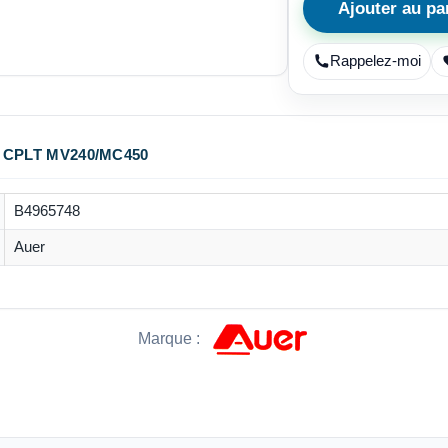
Ajouter au pa
Rappelez-moi
 CPLT MV240/MC450
B4965748
Auer
Marque :