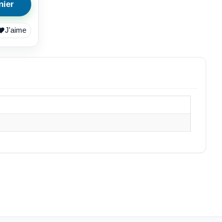
nier
J'aime